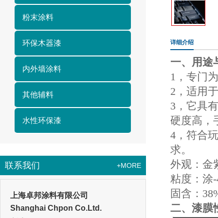
粉末涂料
环保木器漆
详细介绍
一、用途
内外墙涂料
1，专门
2，适用
其他辅料
3，它具
硬度高，
水性环保漆
4，符合
求。
外观：金
联系我们
+MORE
粘度：涂-4
固含：38%
上海卓邦涂料有限公司
二、漆膜
Shanghai Chpon Co.Ltd.